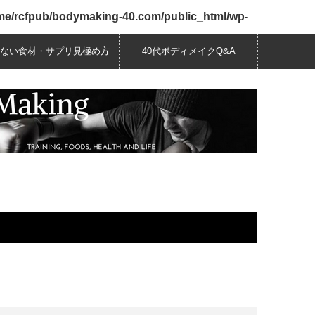
me/rcfpub/bodymaking-40.com/public_html/wp-
ない食材・サプリ見極め方
40代ボディメイクQ&A