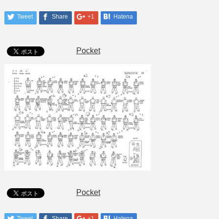
Tweet
Share
+1
Hatena
Pocket
Pocket
Tweet
Share
+1
Hatena