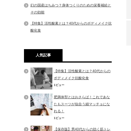
幻の国産はちみつ？身体つくりのための栄養補給と
その効能
【特集】活性酸素とは？40代からのボディメイク抗
酸化食
人気記事
【特集】活性酸素とは？40代からの
ボディメイク抗酸化食
1ビュー
肥満体型とはおさらば！これであな
たもスーツが似合う細マッチョにな
れる！
1ビュー
【保存版】男40代からの効く筋トレ