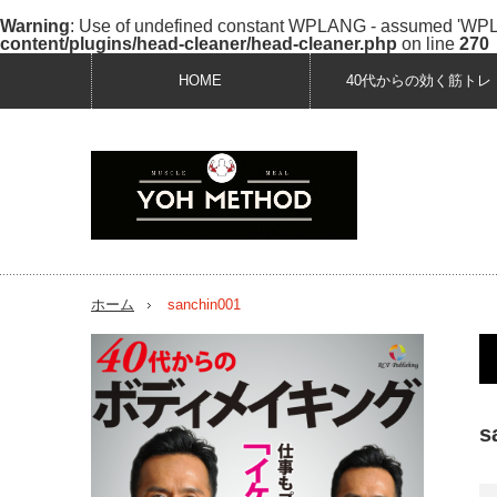
Warning
: Use of undefined constant WPLANG - assumed 'WPLANG
content/plugins/head-cleaner/head-cleaner.php
on line
270
HOME
40代からの効く筋トレ
ホーム
sanchin001
s